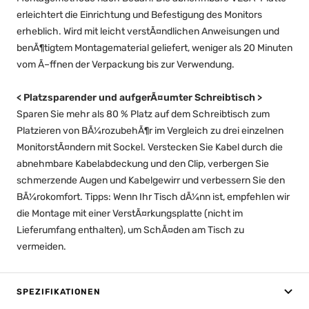
erleichtert die Einrichtung und Befestigung des Monitors
erheblich. Wird mit leicht verstÃ¤ndlichen Anweisungen und
benÃ¶tigtem Montagematerial geliefert, weniger als 20 Minuten
vom Ã–ffnen der Verpackung bis zur Verwendung.
<
Platzsparender und aufgerÃ¤umter Schreibtisch
>
Sparen Sie mehr als 80 % Platz auf dem Schreibtisch zum
Platzieren von BÃ¼rozubehÃ¶r im Vergleich zu drei einzelnen
MonitorstÃ¤ndern mit Sockel. Verstecken Sie Kabel durch die
abnehmbare Kabelabdeckung und den Clip, verbergen Sie
schmerzende Augen und Kabelgewirr und verbessern Sie den
BÃ¼rokomfort. Tipps: Wenn Ihr Tisch dÃ¼nn ist, empfehlen wir
die Montage mit einer VerstÃ¤rkungsplatte (nicht im
Lieferumfang enthalten), um SchÃ¤den am Tisch zu
vermeiden.
SPEZIFIKATIONEN