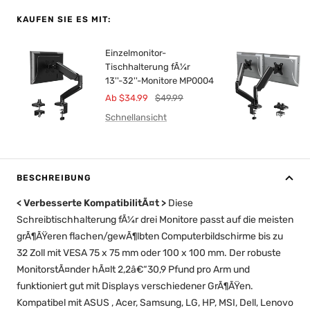
KAUFEN SIE ES MIT:
Einzelmonitor-
Tischhalterung fÃ¼r
13''-32''-Monitore MP0004
Angebotspreis
RegulÃ¤rer
Ab $34.99
$49.99
Preis
Schnellansicht
BESCHREIBUNG
<
Verbesserte KompatibilitÃ¤t
>
Diese
Schreibtischhalterung fÃ¼r drei Monitore passt auf die meisten
grÃ¶ÃŸeren flachen/gewÃ¶lbten Computerbildschirme bis zu
32 Zoll mit VESA 75 x 75 mm oder 100 x 100 mm. Der robuste
MonitorstÃ¤nder hÃ¤lt 2,2â€“30,9 Pfund pro Arm und
funktioniert gut mit Displays verschiedener GrÃ¶ÃŸen.
Kompatibel mit ASUS , Acer, Samsung, LG, HP, MSI, Dell, Lenovo