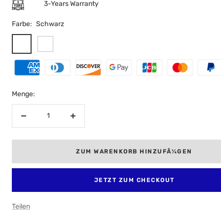
3-Years Warranty
Farbe:
Schwarz
Schwarz
WeiÃŸ
Menge:
Menge
Menge
verringern
erhÃ¶hen
ZUM WARENKORB HINZUFÃ¼GEN
JETZT ZUM CHECKOUT
Teilen