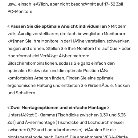
usw., einschlieÃŸlich, aber nicht beschrÃ¤nkt auf 17-32 Zoll
PC-Monitore.
<
Passen Sie die optimale Ansicht individuell an
>
Mit dem
vollstÃ¤ndig verstellbaren, dreifach beweglichen Monitorarm
kÃ¶nnen Sie Ihre Monitore in der HÃ¶he verstellen, schwenken,
neigen und drehen. Stellen Sie Ihre Monitore frei auf Quer- oder
Hochformat ein! VerfÃ¼gt Ã¼ber mehrere
Bildschirmkombinationen, sodass Sie ganz einfach den
optimalen Blickwinkel und die optimale Position fÃ¼r
komfortables Arbeiten finden. Finden Sie eine optimale
ergonomische Haltung und entlasten Sie WirbelsÃ¤ule, Nacken
und Schultern.
<
Zwei Montageoptionen und einfache Montage
>
UnterstÃ¼tzt C-Klemme (Tischdicke zwischen 0,39 und 3,35
Zoll) und Ã–senmontage (Tischdicke und Lochdurchmesser
zwischen 0,39 und Lochdurchmesser). WÃ¤hlen Sie die
Montagemethode nach Bedarf. Die abnehmbare VESA-Platte