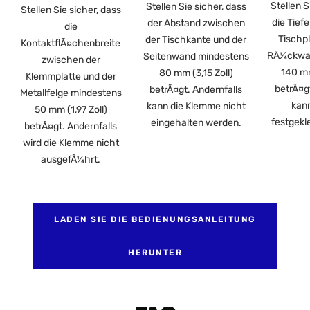
Stellen S
Stellen Sie sicher, dass
Stellen Sie sicher, dass
die Tief
der Abstand zwischen
die
Tischpl
der Tischkante und der
KontaktflÃ¤chenbreite
RÃ¼ckwa
Seitenwand mindestens
zwischen der
140 mm
80 mm (3,15 Zoll)
Klemmplatte und der
betrÃ¤g
betrÃ¤gt. Andernfalls
Metallfelge mindestens
kann
kann die Klemme nicht
50 mm (1,97 Zoll)
festgek
eingehalten werden.
betrÃ¤gt. Andernfalls
wird die Klemme nicht
ausgefÃ¼hrt.
LADEN SIE DIE BEDIENUNGSANLEITUNG
HERUNTER